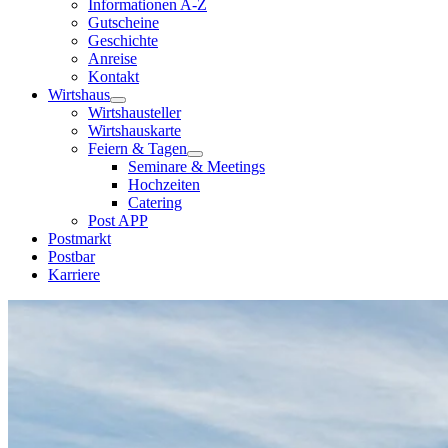
Informationen A-Z
Gutscheine
Geschichte
Anreise
Kontakt
Wirtshaus
Wirtshausteller
Wirtshauskarte
Feiern & Tagen
Seminare & Meetings
Hochzeiten
Catering
Post APP
Postmarkt
Postbar
Karriere